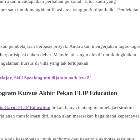
kami akan mendapatkan perhatian personal. Tutor kami yang
er satu untuk mengidentifikasi area yang perlu diperbaiki. Pendekatan
an pembelajaran berbasis proyek. Anda akan mengerjakan tugas-tuga
berpartisipasi dalam debat. Metode ini sangat efektif untuk tingkatkan
ngalaman kursus di villa yang tak terlupakan.
jar, Skill Speaking mu dijamin naik level!!
rogram Kursus Akhir Pekan
FLIP Education
s Garut FLIP Education
bukan hanya tentang mempelajari struktur
erjalanan transformasi diri. Anda akan merasakan bagaimana kepercaya
kan Anda kesempatan untuk
recharge
dari penatnya aktivitas sekaligus