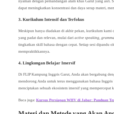
nyaman dengan pemandangan alam khas Garut yang asri. Suas
dapat meningkatkan konsentrasi dan daya serap materi, memb
3. Kurikulum Intensif dan Terfokus
Meskipun hanya diadakan di akhir pekan, kurikulum kami 
yang padat dan relevan, mulai dari
active speaking, gramma
tingkatkan skill bahasa dengan cepat. Setiap sesi dipand
mempraktikkannya.
4. Lingkungan Belajar Imersif
Di FLIP Kampung Inggris Garut, Anda akan bergabung deng
mendorong Anda untuk terus menggunakan bahasa Inggris ba
menciptakan sebuah ekosistem imersif yang mempercepat k
Baca juga:
Kursus Persiapan WHV di Jabar: Panduan Terl
Materi dan Metode yang Akan An