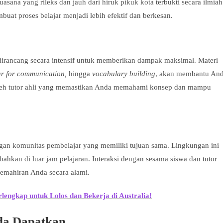
ana yang rileks dan jauh dari hiruk pikuk kota terbukti secara ilmiah
uat proses belajar menjadi lebih efektif dan berkesan.
dirancang secara intensif untuk memberikan dampak maksimal. Materi
r for communication,
hingga
vocabulary building
, akan membantu An
u oleh tutor ahli yang memastikan Anda memahami konsep dan mampu
an komunitas pembelajar yang memiliki tujuan sama. Lingkungan ini
hkan di luar jam pelajaran. Interaksi dengan sesama siswa dan tutor
emahiran Anda secara alami.
engkap untuk Lolos dan Bekerja di Australia!
da Dapatkan