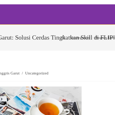
arut: Solusi Cerdas Tingkatkan Skill di FLIP!
>
Uncategorized
>
Program Kursu
ggris Garut
/
Uncategorized