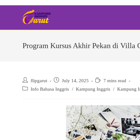
Skip
to
content
Program Kursus Akhir Pekan di Villa G
Post
Post
Reading
flipgarut
July 14, 2025
7 mins read
author:
published:
time:
Post
Info Bahasa Inggris
/
Kampung Inggris
/
Kampung In
category: