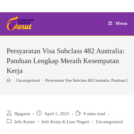
Skip
to
content
Menu
Persyaratan Visa Subclass 482 Australia:
Panduan Lengkap Meraih Kesempatan
Kerja
>
Uncategorized
>
Persyaratan Visa Subclass 482 Australia: Panduan Le
Post
Post
Reading
flipgarut
April 1, 2025
9 mins read
author:
published:
time:
Post
Info Karier
/
Info Kerja di Luar Negeri
/
Uncategorized
category: