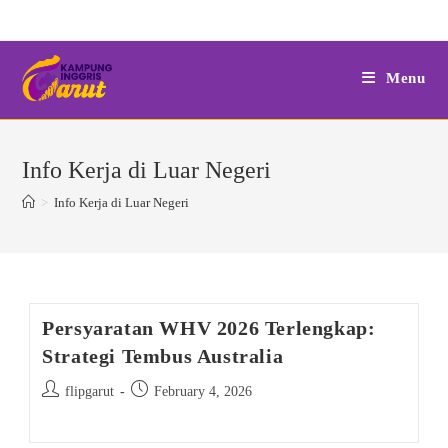
Skip
to
content
Menu
Info Kerja di Luar Negeri
>
Info Kerja di Luar Negeri
Persyaratan WHV 2026 Terlengkap:
Strategi Tembus Australia
Post
Post
flipgarut
February 4, 2026
author:
published: