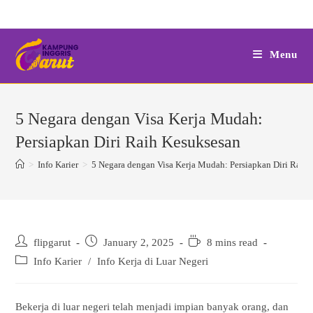
Skip
to
content
Menu
5 Negara dengan Visa Kerja Mudah:
Persiapkan Diri Raih Kesuksesan
>
Info Karier
>
5 Negara dengan Visa Kerja Mudah: Persiapkan Diri Raih
Post
Post
Reading
flipgarut
January 2, 2025
8 mins read
author:
published:
time:
Post
Info Karier
/
Info Kerja di Luar Negeri
category:
Bekerja di luar negeri telah menjadi impian banyak orang, dan